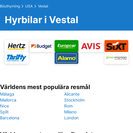
Biluthyrning
USA
Vestal
Hyrbilar i Vestal
Världens mest populära resmål
Málaga
Alicante
Mallorca
Stockholm
Nice
Rom
Split
Milano
Barcelona
London