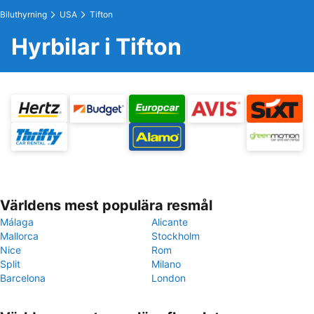
Biluthyrning
USA
Tifton
Hyrbilar i Tifton
Världens mest populära resmål
Málaga
Alicante
Mallorca
Stockholm
Nice
Rom
Split
Milano
Barcelona
London