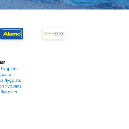
er
 flygplats
gplats
na flygplats
gh flygplats
 flygplats