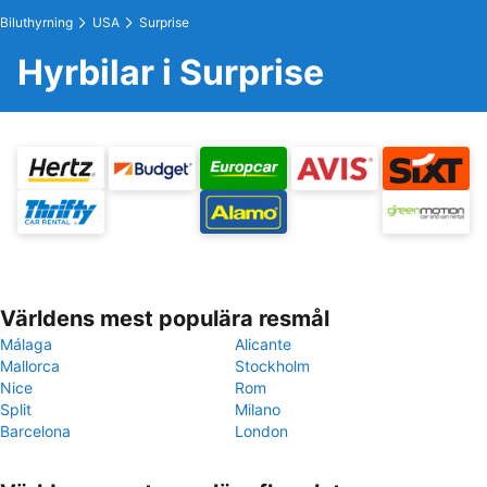
Biluthyrning
USA
Surprise
Hyrbilar i Surprise
Världens mest populära resmål
Málaga
Alicante
Mallorca
Stockholm
Nice
Rom
Split
Milano
Barcelona
London