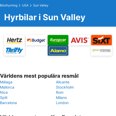
Biluthyrning
USA
Sun Valley
Hyrbilar i Sun Valley
Världens mest populära resmål
Málaga
Alicante
Mallorca
Stockholm
Nice
Rom
Split
Milano
Barcelona
London