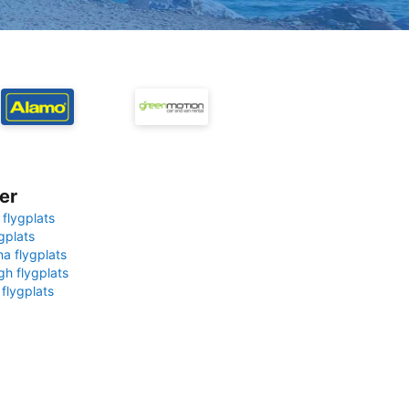
er
 flygplats
gplats
na flygplats
gh flygplats
 flygplats