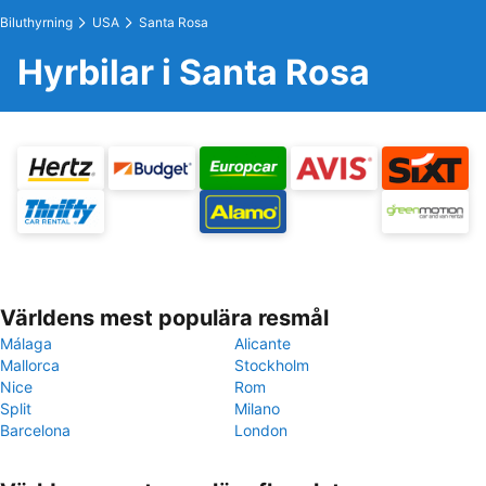
Biluthyrning
USA
Santa Rosa
Hyrbilar i Santa Rosa
Världens mest populära resmål
Málaga
Alicante
Mallorca
Stockholm
Nice
Rom
Split
Milano
Barcelona
London