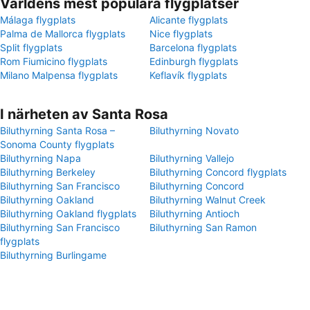
Världens mest populära flygplatser
Málaga flygplats
Alicante flygplats
Palma de Mallorca flygplats
Nice flygplats
Split flygplats
Barcelona flygplats
Rom Fiumicino flygplats
Edinburgh flygplats
Milano Malpensa flygplats
Keflavík flygplats
I närheten av Santa Rosa
Biluthyrning Santa Rosa –
Biluthyrning Novato
Sonoma County flygplats
Biluthyrning Napa
Biluthyrning Vallejo
Biluthyrning Berkeley
Biluthyrning Concord flygplats
Biluthyrning San Francisco
Biluthyrning Concord
Biluthyrning Oakland
Biluthyrning Walnut Creek
Biluthyrning Oakland flygplats
Biluthyrning Antioch
Biluthyrning San Francisco
Biluthyrning San Ramon
flygplats
Biluthyrning Burlingame