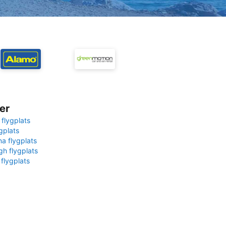
er
 flygplats
gplats
na flygplats
gh flygplats
 flygplats