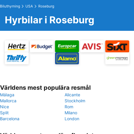
Biluthyrning
USA
Roseburg
Hyrbilar i Roseburg
Världens mest populära resmål
Málaga
Alicante
Mallorca
Stockholm
Nice
Rom
Split
Milano
Barcelona
London