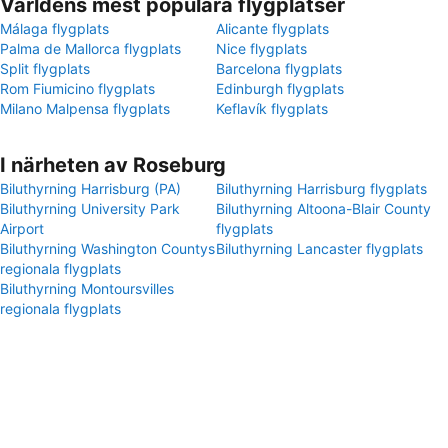
Världens mest populära flygplatser
Málaga flygplats
Alicante flygplats
Palma de Mallorca flygplats
Nice flygplats
Split flygplats
Barcelona flygplats
Rom Fiumicino flygplats
Edinburgh flygplats
Milano Malpensa flygplats
Keflavík flygplats
I närheten av Roseburg
Biluthyrning Harrisburg (PA)
Biluthyrning Harrisburg flygplats
Biluthyrning University Park
Biluthyrning Altoona-Blair County
Airport
flygplats
Biluthyrning Washington Countys
Biluthyrning Lancaster flygplats
regionala flygplats
Biluthyrning Montoursvilles
regionala flygplats