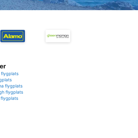
er
 flygplats
gplats
na flygplats
gh flygplats
 flygplats