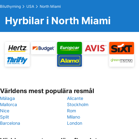
Biluthyrning
USA
North Miami
Hyrbilar i North Miami
Världens mest populära resmål
Málaga
Alicante
Mallorca
Stockholm
Nice
Rom
Split
Milano
Barcelona
London