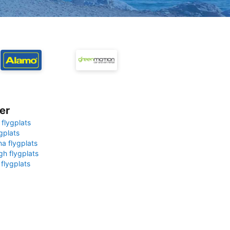
er
 flygplats
gplats
na flygplats
gh flygplats
 flygplats