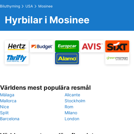
Biluthyrning
USA
Mosinee
Hyrbilar i Mosinee
Världens mest populära resmål
Málaga
Alicante
Mallorca
Stockholm
Nice
Rom
Split
Milano
Barcelona
London