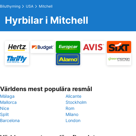
Biluthyrning
USA
Mitchell
Hyrbilar i Mitchell
Världens mest populära resmål
Málaga
Alicante
Mallorca
Stockholm
Nice
Rom
Split
Milano
Barcelona
London