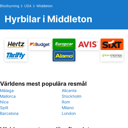
Biluthyrning
USA
Middleton
Hyrbilar i Middleton
Världens mest populära resmål
Málaga
Alicante
Mallorca
Stockholm
Nice
Rom
Split
Milano
Barcelona
London