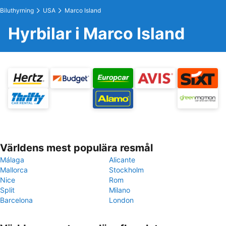
Biluthyrning
USA
Marco Island
Hyrbilar i Marco Island
Världens mest populära resmål
Málaga
Alicante
Mallorca
Stockholm
Nice
Rom
Split
Milano
Barcelona
London