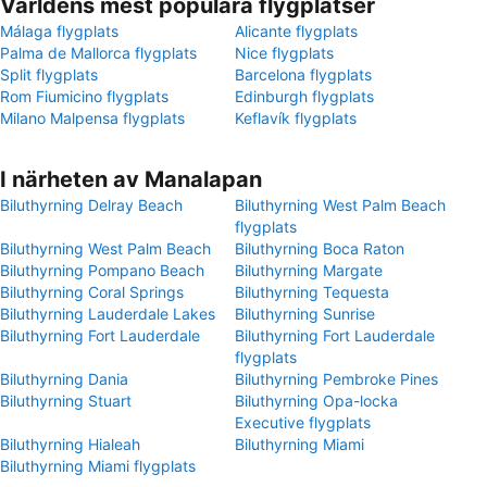
Världens mest populära flygplatser
Málaga flygplats
Alicante flygplats
Palma de Mallorca flygplats
Nice flygplats
Split flygplats
Barcelona flygplats
Rom Fiumicino flygplats
Edinburgh flygplats
Milano Malpensa flygplats
Keflavík flygplats
I närheten av Manalapan
Biluthyrning Delray Beach
Biluthyrning West Palm Beach
flygplats
Biluthyrning West Palm Beach
Biluthyrning Boca Raton
Biluthyrning Pompano Beach
Biluthyrning Margate
Biluthyrning Coral Springs
Biluthyrning Tequesta
Biluthyrning Lauderdale Lakes
Biluthyrning Sunrise
Biluthyrning Fort Lauderdale
Biluthyrning Fort Lauderdale
flygplats
Biluthyrning Dania
Biluthyrning Pembroke Pines
Biluthyrning Stuart
Biluthyrning Opa-locka
Executive flygplats
Biluthyrning Hialeah
Biluthyrning Miami
Biluthyrning Miami flygplats