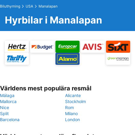
Biluthyrning
USA
Manalapan
Hyrbilar i Manalapan
Världens mest populära resmål
Málaga
Alicante
Mallorca
Stockholm
Nice
Rom
Split
Milano
Barcelona
London