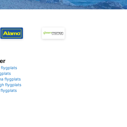
er
 flygplats
gplats
na flygplats
gh flygplats
 flygplats