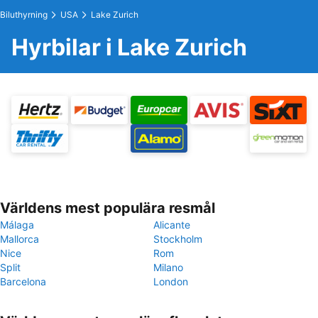
Biluthyrning
USA
Lake Zurich
Hyrbilar i Lake Zurich
Världens mest populära resmål
Málaga
Alicante
Mallorca
Stockholm
Nice
Rom
Split
Milano
Barcelona
London