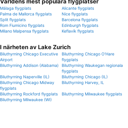
Världens mest populära flygplatser
Málaga flygplats
Alicante flygplats
Palma de Mallorca flygplats
Nice flygplats
Split flygplats
Barcelona flygplats
Rom Fiumicino flygplats
Edinburgh flygplats
Milano Malpensa flygplats
Keflavík flygplats
I närheten av Lake Zurich
Biluthyrning Chicago Executive
Biluthyrning Chicago O'Hare
Airport
flygplats
Biluthyrning Addison (Alabama)
Biluthyrning Waukegan regionala
flygplats
Biluthyrning Naperville (IL)
Biluthyrning Chicago (IL)
Biluthyrning Chicago Midway
Biluthyrning Harvey, IL
flygplats
Biluthyrning Rockford flygplats
Biluthyrning Milwaukee flygplats
Biluthyrning Milwaukee (WI)