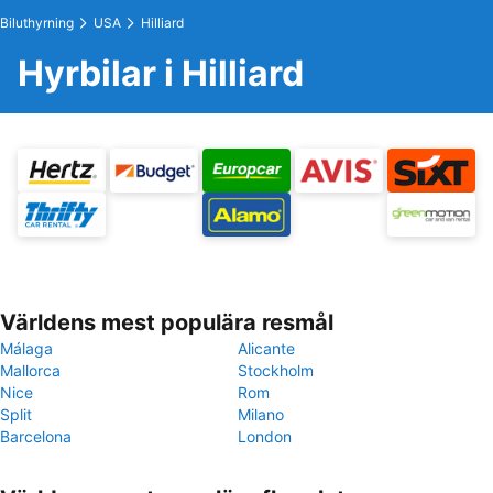
Biluthyrning
USA
Hilliard
Hyrbilar i Hilliard
Världens mest populära resmål
Málaga
Alicante
Mallorca
Stockholm
Nice
Rom
Split
Milano
Barcelona
London