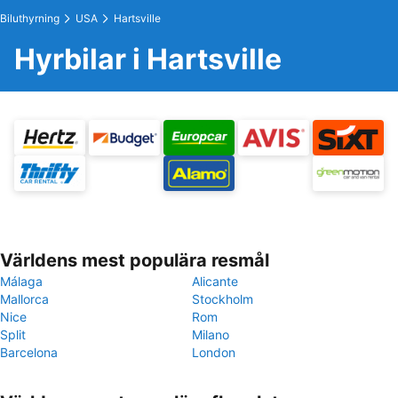
Biluthyrning
USA
Hartsville
Hyrbilar i Hartsville
Världens mest populära resmål
Málaga
Alicante
Mallorca
Stockholm
Nice
Rom
Split
Milano
Barcelona
London