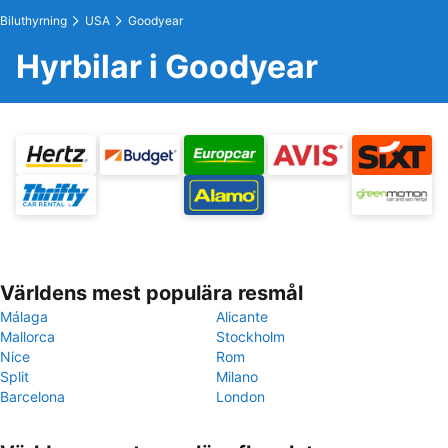
Biluthyrning
USA
Goodyear
Hyrbilar i Goodyear
Världens mest populära resmål
Málaga
Alicante
Mallorca
Stockholm
Nice
Rom
Split
Milano
Barcelona
London