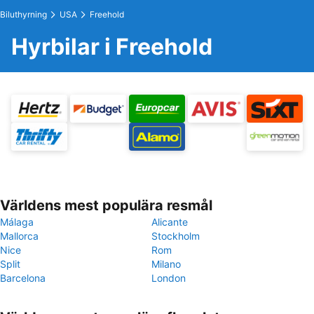
Biluthyrning
USA
Freehold
Hyrbilar i Freehold
Världens mest populära resmål
Málaga
Alicante
Mallorca
Stockholm
Nice
Rom
Split
Milano
Barcelona
London