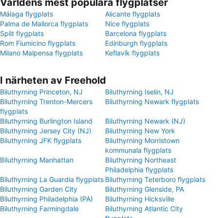
Världens mest populära flygplatser
Málaga flygplats
Alicante flygplats
Palma de Mallorca flygplats
Nice flygplats
Split flygplats
Barcelona flygplats
Rom Fiumicino flygplats
Edinburgh flygplats
Milano Malpensa flygplats
Keflavík flygplats
I närheten av Freehold
Biluthyrning Princeton, NJ
Biluthyrning Iselin, NJ
Biluthyrning Trenton-Mercers
Biluthyrning Newark flygplats
flygplats
Biluthyrning Burlington Island
Biluthyrning Newark (NJ)
Biluthyrning Jersey City (NJ)
Biluthyrning New York
Biluthyrning JFK flygplats
Biluthyrning Morristown
kommunala flygplats
Biluthyrning Manhattan
Biluthyrning Northeast
Philadelphia flygplats
Biluthyrning La Guardia flygplats
Biluthyrning Teterboro flygplats
Biluthyrning Garden City
Biluthyrning Glenside, PA
Biluthyrning Philadelphia (PA)
Biluthyrning Hicksville
Biluthyrning Farmingdale
Biluthyrning Atlantic City