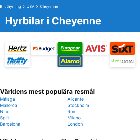
Biluthyrning
USA
Cheyenne
Hyrbilar i Cheyenne
Världens mest populära resmål
Málaga
Alicante
Mallorca
Stockholm
Nice
Rom
Split
Milano
Barcelona
London