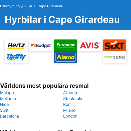
Biluthyrning
USA
Cape Girardeau
Hyrbilar i Cape Girardeau
Världens mest populära resmål
Málaga
Alicante
Mallorca
Stockholm
Nice
Rom
Split
Milano
Barcelona
London