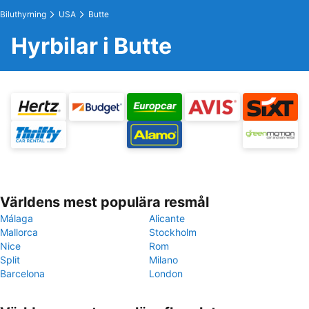
Biluthyrning
USA
Butte
Hyrbilar i Butte
Världens mest populära resmål
Málaga
Alicante
Mallorca
Stockholm
Nice
Rom
Split
Milano
Barcelona
London