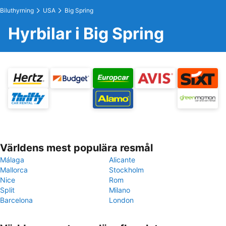
Biluthyrning
USA
Big Spring
Hyrbilar i Big Spring
Världens mest populära resmål
Málaga
Alicante
Mallorca
Stockholm
Nice
Rom
Split
Milano
Barcelona
London