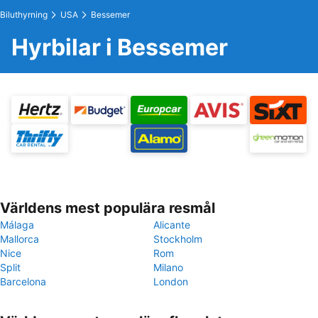
Biluthyrning
USA
Bessemer
Hyrbilar i Bessemer
Världens mest populära resmål
Málaga
Alicante
Mallorca
Stockholm
Nice
Rom
Split
Milano
Barcelona
London