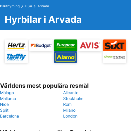
Biluthyrning
USA
Arvada
Hyrbilar i Arvada
Världens mest populära resmål
Málaga
Alicante
Mallorca
Stockholm
Nice
Rom
Split
Milano
Barcelona
London