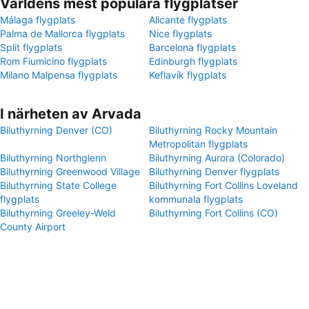
Världens mest populära flygplatser
Málaga flygplats
Alicante flygplats
Palma de Mallorca flygplats
Nice flygplats
Split flygplats
Barcelona flygplats
Rom Fiumicino flygplats
Edinburgh flygplats
Milano Malpensa flygplats
Keflavík flygplats
I närheten av Arvada
Biluthyrning Denver (CO)
Biluthyrning Rocky Mountain
Metropolitan flygplats
Biluthyrning Northglenn
Biluthyrning Aurora (Colorado)
Biluthyrning Greenwood Village
Biluthyrning Denver flygplats
Biluthyrning State College
Biluthyrning Fort Collins Loveland
flygplats
kommunala flygplats
Biluthyrning Greeley-Weld
Biluthyrning Fort Collins (CO)
County Airport