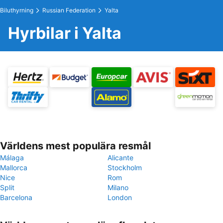
Biluthyrning
Russian Federation
Yalta
Hyrbilar i Yalta
Världens mest populära resmål
Málaga
Alicante
Mallorca
Stockholm
Nice
Rom
Split
Milano
Barcelona
London