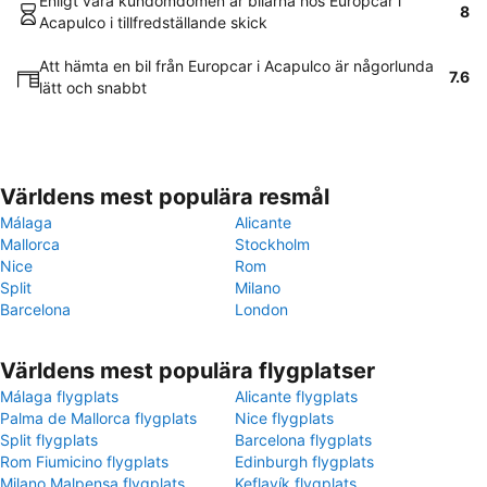
Enligt våra kundomdömen är bilarna hos Europcar i
8
Acapulco i tillfredställande skick
Att hämta en bil från Europcar i Acapulco är någorlunda
7.6
lätt och snabbt
Världens mest populära resmål
Málaga
Alicante
Mallorca
Stockholm
Nice
Rom
Split
Milano
Barcelona
London
Världens mest populära flygplatser
Málaga flygplats
Alicante flygplats
Palma de Mallorca flygplats
Nice flygplats
Split flygplats
Barcelona flygplats
Rom Fiumicino flygplats
Edinburgh flygplats
Milano Malpensa flygplats
Keflavík flygplats