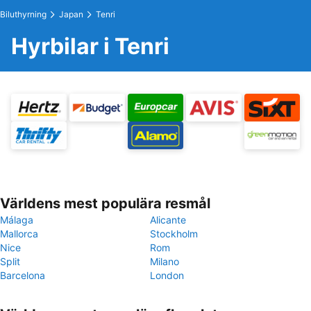
Biluthyrning
Japan
Tenri
Hyrbilar i Tenri
Världens mest populära resmål
Málaga
Alicante
Mallorca
Stockholm
Nice
Rom
Split
Milano
Barcelona
London