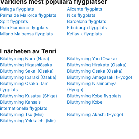
Världens mest populära flygplatser
Málaga flygplats
Alicante flygplats
Palma de Mallorca flygplats
Nice flygplats
Split flygplats
Barcelona flygplats
Rom Fiumicino flygplats
Edinburgh flygplats
Milano Malpensa flygplats
Keflavík flygplats
I närheten av Tenri
Biluthyrning Nara (Nara)
Biluthyrning Yao (Osaka)
Biluthyrning Higashiōsaka
Biluthyrning Hirakata (Osaka)
Biluthyrning Sakai (Osaka)
Biluthyrning Osaka (Osaka)
Biluthyrning Ibaraki (Osaka)
Biluthyrning Amagasaki (Hyogo)
Biluthyrning Osaka Itami
Biluthyrning Nishinomiya
flygplats
(Hyogo)
Biluthyrning Kusatsu (Shiga)
Biluthyrning Kobe flygplats
Biluthyrning Kansais
Biluthyrning Kobe
internationella flygplats
Biluthyrning Tsu (Mie)
Biluthyrning Akashi (Hyogo)
Biluthyrning Yokkaichi (Mie)