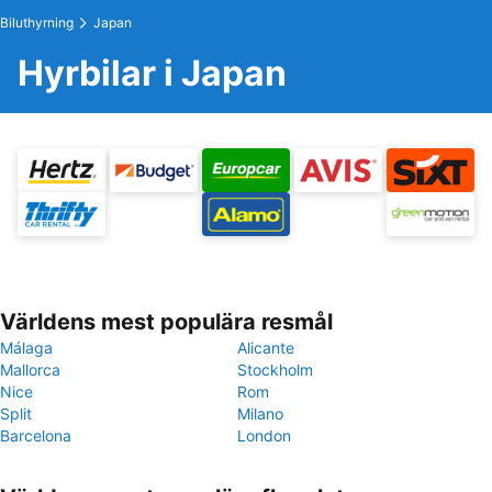
Biluthyrning
Japan
Hyrbilar i Japan
Världens mest populära resmål
Málaga
Alicante
Mallorca
Stockholm
Nice
Rom
Split
Milano
Barcelona
London