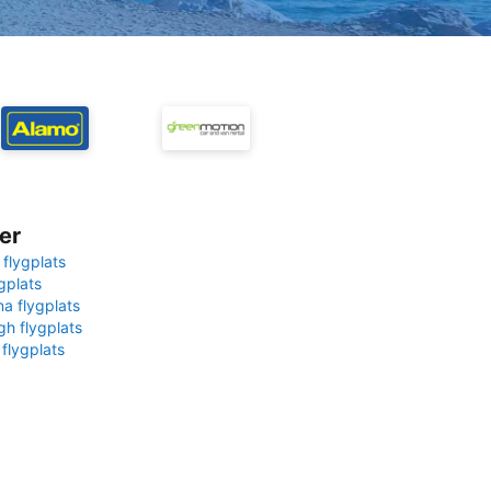
er
 flygplats
gplats
na flygplats
gh flygplats
 flygplats