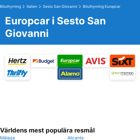
Biluthyrning
Italien
Sesto San Giovanni
Biluthyrning Europcar
Europcar i Sesto San
Giovanni
Världens mest populära resmål
Málaga
Alicante