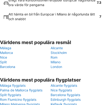
Enligt våra kundomdömen erbjuder Europcar någorlunda
7.3
bra värde för pengarna
Att hämta en bil från Europcar i Milano är någorlunda lätt
7
och snabbt
Världens mest populära resmål
Málaga
Alicante
Mallorca
Stockholm
Nice
Rom
Split
Milano
Barcelona
London
Världens mest populära flygplatser
Málaga flygplats
Alicante flygplats
Palma de Mallorca flygplats
Nice flygplats
Split flygplats
Barcelona flygplats
Rom Fiumicino flygplats
Edinburgh flygplats
Milano Malpensa flygplats
Keflavík flygplats