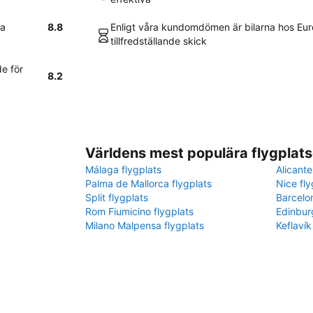
na
8.8
Enligt våra kundomdömen är bilarna hos Eur
tillfredställande skick
e för
8.2
Världens mest populära flygplats
Málaga flygplats
Alicante
Palma de Mallorca flygplats
Nice fly
Split flygplats
Barcelo
Rom Fiumicino flygplats
Edinbur
Milano Malpensa flygplats
Keflavík