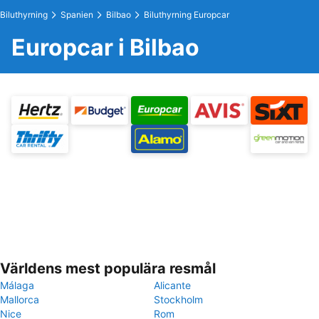
Biluthyrning
Spanien
Bilbao
Biluthyrning Europcar
Europcar i Bilbao
Världens mest populära resmål
Málaga
Alicante
Mallorca
Stockholm
Nice
Rom