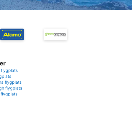
er
 flygplats
gplats
na flygplats
gh flygplats
 flygplats