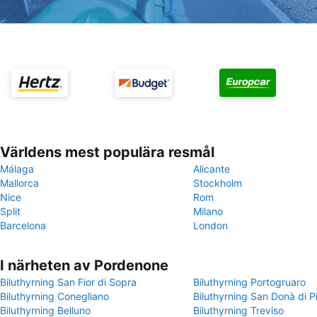
Världens mest populära resmål
Málaga
Alicante
Mallorca
Stockholm
Nice
Rom
Split
Milano
Barcelona
London
I närheten av Pordenone
Biluthyrning San Fior di Sopra
Biluthyrning Portogruaro
Biluthyrning Conegliano
Biluthyrning San Donà di P
Biluthyrning Belluno
Biluthyrning Treviso