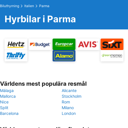
Biluthyrning
Italien
Parma
Hyrbilar i Parma
Världens mest populära resmål
Málaga
Alicante
Mallorca
Stockholm
Nice
Rom
Split
Milano
Barcelona
London