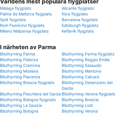
Världens mest populära flygplatser
Málaga flygplats
Alicante flygplats
Palma de Mallorca flygplats
Nice flygplats
Split flygplats
Barcelona flygplats
Rom Fiumicino flygplats
Edinburgh flygplats
Milano Malpensa flygplats
Keflavík flygplats
I närheten av Parma
Biluthyrning Parma
Biluthyrning Parma flygplats
Biluthyrning Fidenza
Biluthyrning Reggio Emilia
Biluthyrning Cremona
Biluthyrning Sassuolo
Biluthyrning Modena
Biluthyrning Mantova
Biluthyrning Piacenza
Biluthyrning Calcara
Biluthyrning Brescia flygplats
Biluthyrning Desenzano del
Garda
Biluthyrning Peschiera del Garda
Biluthyrning Verona flygplats
Biluthyrning Bologna flygplats
Biluthyrning Brescia
Biluthyrning La Spezia
Biluthyrning Lodi
Biluthyrning Bologna
Biluthyrning Verona