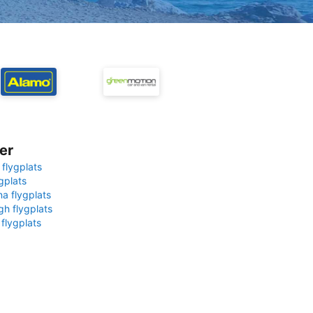
er
 flygplats
gplats
na flygplats
gh flygplats
 flygplats