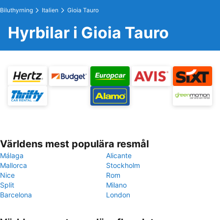
Biluthyrning
Italien
Gioia Tauro
Hyrbilar i Gioia Tauro
Världens mest populära resmål
Málaga
Alicante
Mallorca
Stockholm
Nice
Rom
Split
Milano
Barcelona
London