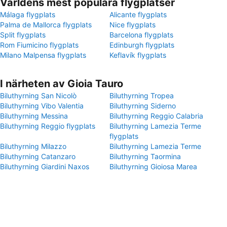
Världens mest populära flygplatser
Málaga flygplats
Alicante flygplats
Palma de Mallorca flygplats
Nice flygplats
Split flygplats
Barcelona flygplats
Rom Fiumicino flygplats
Edinburgh flygplats
Milano Malpensa flygplats
Keflavík flygplats
I närheten av Gioia Tauro
Biluthyrning San Nicolò
Biluthyrning Tropea
Biluthyrning Vibo Valentia
Biluthyrning Siderno
Biluthyrning Messina
Biluthyrning Reggio Calabria
Biluthyrning Reggio flygplats
Biluthyrning Lamezia Terme
flygplats
Biluthyrning Milazzo
Biluthyrning Lamezia Terme
Biluthyrning Catanzaro
Biluthyrning Taormina
Biluthyrning Giardini Naxos
Biluthyrning Gioiosa Marea