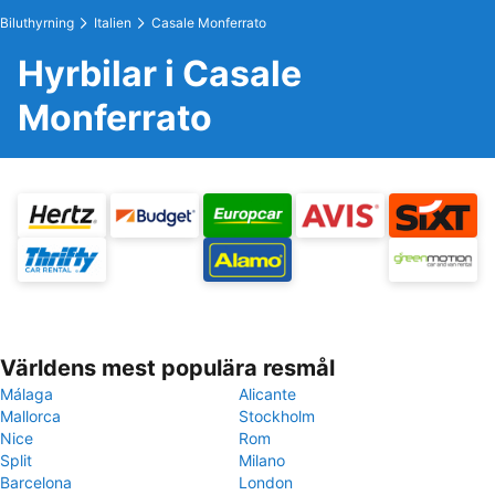
Biluthyrning
Italien
Casale Monferrato
Hyrbilar i Casale
Monferrato
Världens mest populära resmål
Málaga
Alicante
Mallorca
Stockholm
Nice
Rom
Split
Milano
Barcelona
London