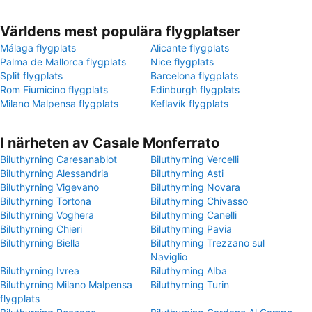
Världens mest populära flygplatser
Málaga flygplats
Alicante flygplats
Palma de Mallorca flygplats
Nice flygplats
Split flygplats
Barcelona flygplats
Rom Fiumicino flygplats
Edinburgh flygplats
Milano Malpensa flygplats
Keflavík flygplats
I närheten av Casale Monferrato
Biluthyrning Caresanablot
Biluthyrning Vercelli
Biluthyrning Alessandria
Biluthyrning Asti
Biluthyrning Vigevano
Biluthyrning Novara
Biluthyrning Tortona
Biluthyrning Chivasso
Biluthyrning Voghera
Biluthyrning Canelli
Biluthyrning Chieri
Biluthyrning Pavia
Biluthyrning Biella
Biluthyrning Trezzano sul
Naviglio
Biluthyrning Ivrea
Biluthyrning Alba
Biluthyrning Milano Malpensa
Biluthyrning Turin
flygplats