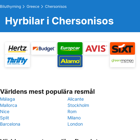
Biluthyrning
Greece
Chersonisos
Hyrbilar i Chersonisos
Världens mest populära resmål
Málaga
Alicante
Mallorca
Stockholm
Nice
Rom
Split
Milano
Barcelona
London