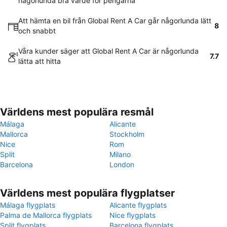
någorlunda bra värde för pengarna
Att hämta en bil från Global Rent A Car går någorlunda lätt
8
och snabbt
Våra kunder säger att Global Rent A Car är någorlunda
7.7
lätta att hitta
Världens mest populära resmål
Málaga
Alicante
Mallorca
Stockholm
Nice
Rom
Split
Milano
Barcelona
London
Världens mest populära flygplatser
Málaga flygplats
Alicante flygplats
Palma de Mallorca flygplats
Nice flygplats
Split flygplats
Barcelona flygplats