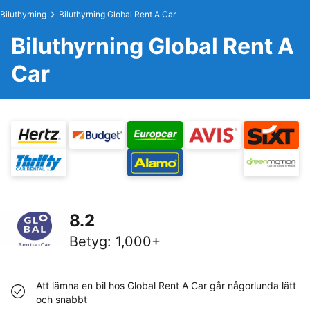
Biluthyrning
Biluthyrning Global Rent A Car
Biluthyrning Global Rent A
Car
8.2
Betyg
:
1,000+
Att lämna en bil hos Global Rent A Car går någorlunda lätt
och snabbt