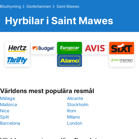
Biluthyrning
Storbritannien
Saint Mawes
Hyrbilar i Saint Mawes
Världens mest populära resmål
Málaga
Alicante
Mallorca
Stockholm
Nice
Rom
Split
Milano
Barcelona
London