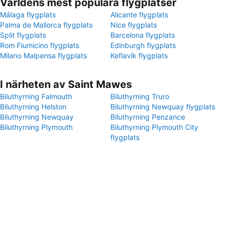
Världens mest populära flygplatser
Málaga flygplats
Alicante flygplats
Palma de Mallorca flygplats
Nice flygplats
Split flygplats
Barcelona flygplats
Rom Fiumicino flygplats
Edinburgh flygplats
Milano Malpensa flygplats
Keflavík flygplats
I närheten av Saint Mawes
Biluthyrning Falmouth
Biluthyrning Truro
Biluthyrning Helston
Biluthyrning Newquay flygplats
Biluthyrning Newquay
Biluthyrning Penzance
Biluthyrning Plymouth
Biluthyrning Plymouth City
flygplats