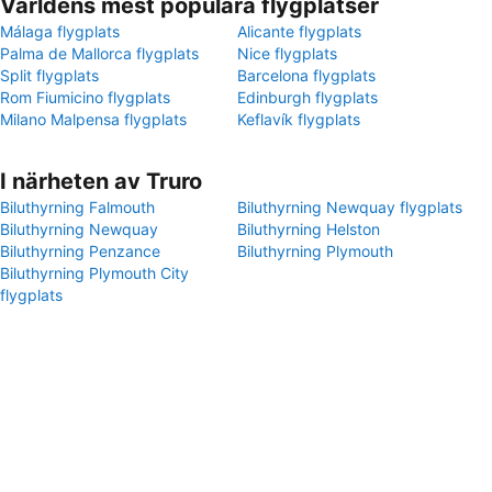
Världens mest populära flygplatser
Málaga flygplats
Alicante flygplats
Palma de Mallorca flygplats
Nice flygplats
Split flygplats
Barcelona flygplats
Rom Fiumicino flygplats
Edinburgh flygplats
Milano Malpensa flygplats
Keflavík flygplats
I närheten av Truro
Biluthyrning Falmouth
Biluthyrning Newquay flygplats
Biluthyrning Newquay
Biluthyrning Helston
Biluthyrning Penzance
Biluthyrning Plymouth
Biluthyrning Plymouth City
flygplats