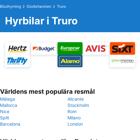
Biluthyrning
Storbritannien
Truro
Hyrbilar i Truro
Världens mest populära resmål
Málaga
Alicante
Mallorca
Stockholm
Nice
Rom
Split
Milano
Barcelona
London