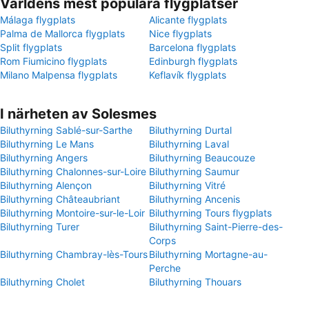
Världens mest populära flygplatser
Málaga flygplats
Alicante flygplats
Palma de Mallorca flygplats
Nice flygplats
Split flygplats
Barcelona flygplats
Rom Fiumicino flygplats
Edinburgh flygplats
Milano Malpensa flygplats
Keflavík flygplats
I närheten av Solesmes
Biluthyrning Sablé-sur-Sarthe
Biluthyrning Durtal
Biluthyrning Le Mans
Biluthyrning Laval
Biluthyrning Angers
Biluthyrning Beaucouze
Biluthyrning Chalonnes-sur-Loire
Biluthyrning Saumur
Biluthyrning Alençon
Biluthyrning Vitré
Biluthyrning Châteaubriant
Biluthyrning Ancenis
Biluthyrning Montoire-sur-le-Loir
Biluthyrning Tours flygplats
Biluthyrning Turer
Biluthyrning Saint-Pierre-des-
Corps
Biluthyrning Chambray-lès-Tours
Biluthyrning Mortagne-au-
Perche
Biluthyrning Cholet
Biluthyrning Thouars