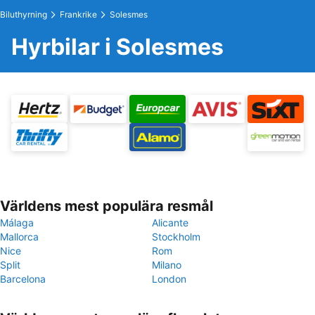
Biluthyrning
Frankrike
Solesmes
Hyrbilar i Solesmes
Världens mest populära resmål
Málaga
Alicante
Mallorca
Stockholm
Nice
Rom
Split
Milano
Barcelona
London