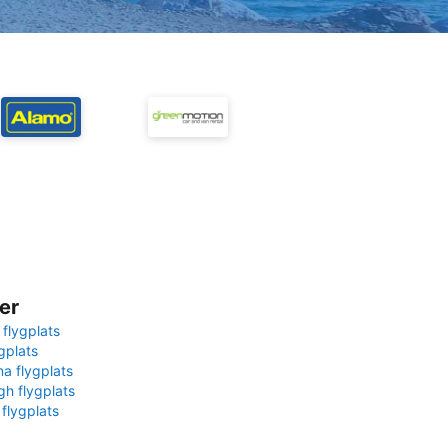
er
 flygplats
gplats
na flygplats
gh flygplats
 flygplats