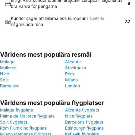
Enligt våra kundomdömen erbjuder Europcar någorlunda
8
bra värde för pengarna
Kunder säger att bilarna hos Europcar i Turer är
7.7
någorlunda rena
Världens mest populära resmål
Málaga
Alicante
Mallorca
Stockholm
Nice
Rom
Split
Milano
Barcelona
London
Världens mest populära flygplatser
Málaga flygplats
Alicante flygplats
Palma de Mallorca flygplats
Nice flygplats
Split flygplats
Barcelona flygplats
Rom Fiumicino flygplats
Edinburgh flygplats
Milano Malpensa flygplats
Keflavík flygplats